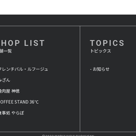
SHOP LIST
TOPICS
舗一覧
トピックス
 フレンチバル・ルフージュ
- お知らせ
 みざん
 挽肉屋 神徳
COFFEE STAND 36℃
 食事処 やらぼ